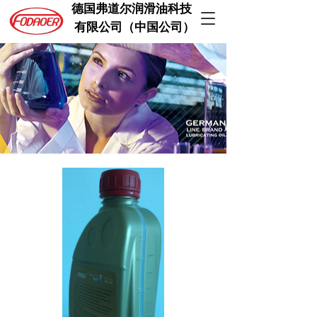
德国弗道尔润滑油科技  
T
 有限公司（中国公司）
o
g
g
l
e
n
a
v
i
g
a
t
i
o
n