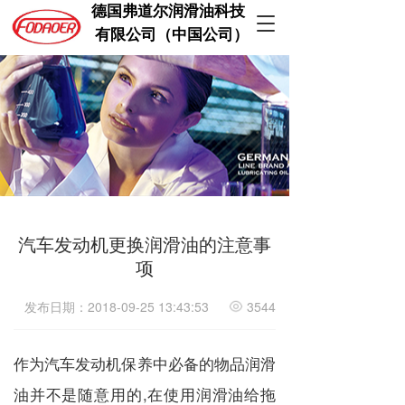
德国弗道尔润滑油科技  
T
 有限公司（中国公司）
o
g
g
l
e
n
a
v
i
g
a
汽车发动机更换润滑油的注意事
t
i
项
o
n
发布日期：2018-09-25 13:43:53
3544
作为汽车发动机保养中必备的物品润滑
油并不是随意用的,在使用润滑油给拖