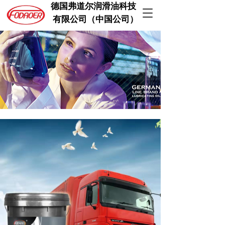
德国弗道尔润滑油科技  
T
 有限公司（中国公司）
o
g
g
l
e
n
a
v
i
g
a
t
i
o
n